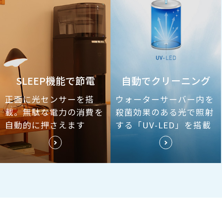
SLEEP機能で節電
自動でクリーニング
正面に光センサーを搭
ウォーターサーバー内を
載。無駄な電力の消費を
殺菌効果のある光で照射
自動的に押さえます
する「UV-LED」を搭載