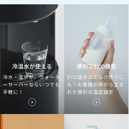
冷温水が使える
便利なECO機能
冷水・温水が、ウォータ
ECO温水はミルク作りに
ーサーバーならいつでも
も！お客様の声から生ま
手軽に！
れた便利な温度設定