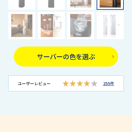
ユーザーレビュー
255件
lite(ライト)利用者の口コミ
User Review
口コミ総合評価
4.77
(口コミ総数：
255
件)