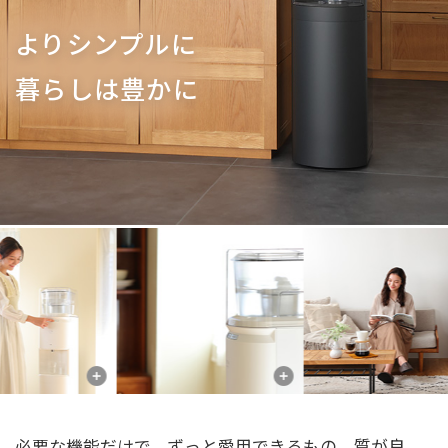
よりシンプルに
暮らしは豊かに
公式動画
BEAMS DESIGN公式動画
必要な機能だけで、ずっと愛用できるもの。質が良