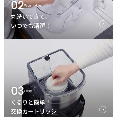
02
Washable
丸洗いできて、
いつでも清潔！
03
Easy
くるりと簡単！
交換カートリッジ