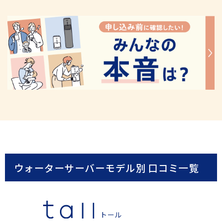
公式動画
BEAMS DESIGN公式動画
ウォーターサーバーモデル別 口コミ一覧
トール