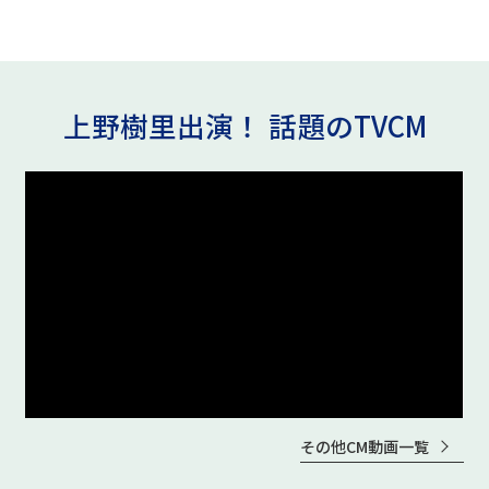
上野樹里出演！ 話題のTVCM
公式動画
BEAMS DESIGN公式動画
その他CM動画一覧