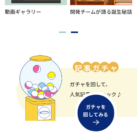
お申し込み前にチェッ
サーバー取扱動画
ク！
!
e
記
事
ガ
チ
ャ
g
n
ガチャを回して、
e
l
l
人気記事をチェック♪
a
h
ガチャを
C
回してみる