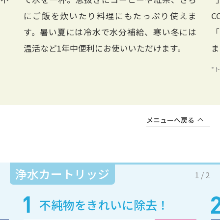
。
にご飯を炊いたり料理にもたっぷり使えま
C
す。暑い夏には冷水で水分補給、寒い冬には
「
温活など1年中便利にお使いいただけます。
ま
*
メニューへ戻る
浄水カートリッジ
1
/
2
不純物をきれいに除去！