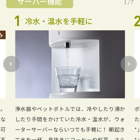
サーバー機能
1
/
7
冷水・温水を手軽に
公式動画
BEAMS DESIGN公式動画
ス。
浄水器やペットボトルでは、冷やしたり沸か
ボ
きな
したり手間をかけていた冷水・温水が、ウォ
た
が可
ーターサーバーならいつでも手軽に！ 朝起き
*
も不
て水を一杯。息抜きにコーヒーや紅茶、さら
*