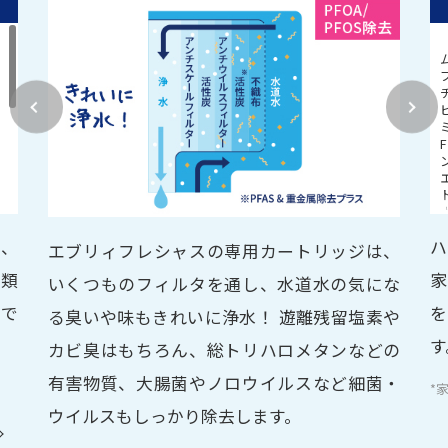
ル
、
エ
カ
ス
P
タ
、
セ
、
オ
ニ
は、
ハ
-
エブリィフレシャスの専用カートリッジは、
種類
家
ジ
いくつものフィルタを通し、水道水の気にな
スで
を
サ
る臭いや味もきれいに浄水！ 遊離残留塩素や
ン
す
カビ臭はもちろん、総トリハロメタンなどの
ク
有害物質、大腸菌やノロウイルスなど細菌・
ー
*
ウイルスもしっかり除去します。