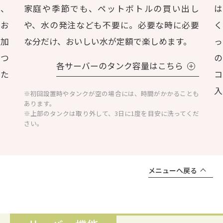
は、
家庭や季節でも、ペットボトルの買い出し
でお
や、水の発注なども不要に。必要な時に必要
く
追加
な分だけ、おいしい水が定額で楽しめます。
っ
いつ
の
各サーバーのタンク容量はこちら
いた
コ
入
※初回設置時やタンクが空の場合には、時間がかかることも
あります。
※上部のタンクは取り外して、3日に1度を目安に洗ってくだ
さい。
メニューへ戻る
1年体験レポート
こだわりの暮らし