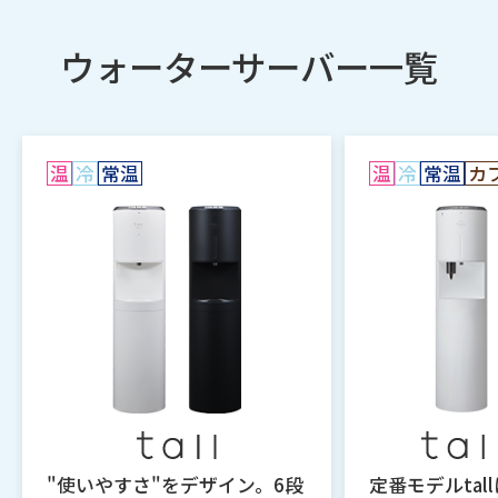
ウォーターサーバー一覧
温
冷
常温
温
冷
常温
カ
"使いやすさ"をデザイン。6段
定番モデルtal