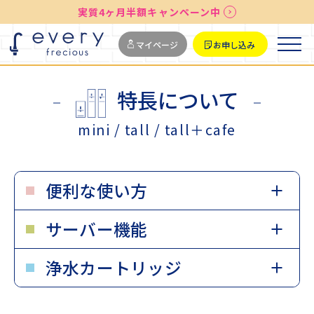
実質4ヶ月半額キャンペーン中
送料無料
最短お届け7日後
マイページ
お申し込み
特長について
mini / tall / tall＋cafe
便利な使い方
水道水を注ぐだけ
洗える交換タンク
サーバー機能
カートリッジ交換
定期配送でお届け
便利な冷水・温水
6段階の温度設定
浄水カートリッジ
ECO機能を搭載
明るさ感知で節電
きれいに浄水
"50種類"を除去
自動で殺菌きれい
タンク内も清潔