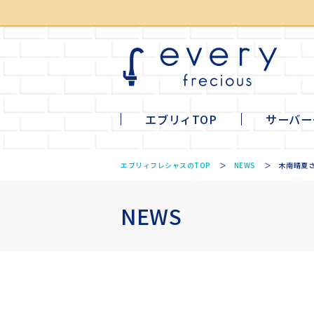
エブリィTOP
サーバー
li
mi
ta
tall
エブリィフレシャスのTOP
NEWS
木南晴夏さ
NEWS