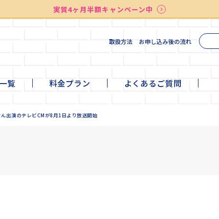
実質4ヶ月半額キャンペーン中
送料無料
最短お届け7日後
検索
実質4ヶ月半額キャンペーン中
取扱方法
お申し込み後の流れ
一覧
料金プラン
よくあるご質問
te
ni
ll
+cafe
ん出演のテレビCMが8月1日より放送開始