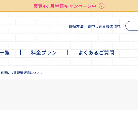
実質4ヶ月半額キャンペーン中
送料無料
最短お届け7日後
検索
取扱方法
お申し込み後の流れ
一覧
料金プラン
よくあるご質問
te
ni
ll
+cafe
の影響による配送遅延について