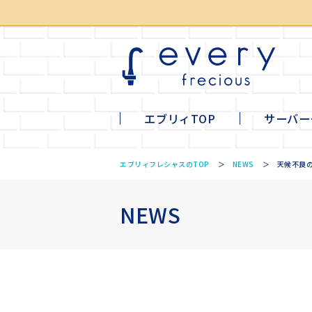
エブリィTOP
サーバー
li
mi
ta
tall
エブリィフレシャスのTOP
NEWS
天候不良
NEWS