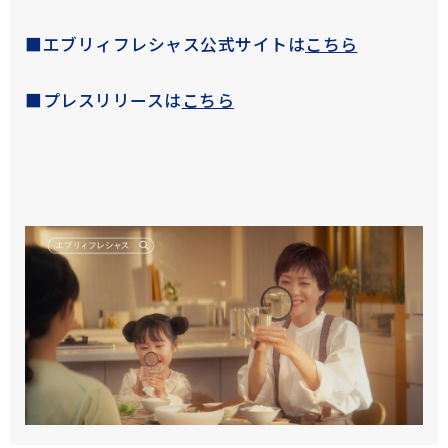
■エブリィフレシャス公式サイトは
こちら
■プレスリリースは
こちら
fe公式動画
BEAMS DESIGN公式動画