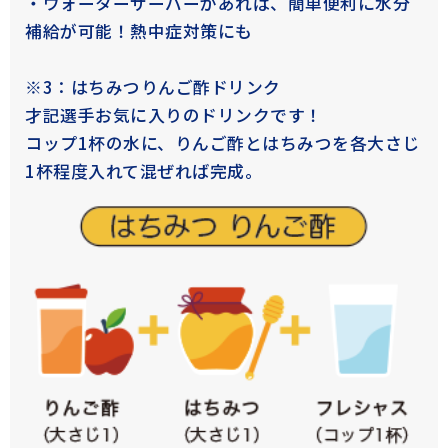
・ウォーターサーバーがあれば、簡単便利に水分
補給が可能！熱中症対策にも
※3：はちみつりんご酢ドリンク
才記選手お気に入りのドリンクです！
コップ1杯の水に、りんご酢とはちみつを各大さじ
1杯程度入れて混ぜれば完成。
公式動画
BEAMS DESIGN公式動画