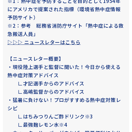
※1：熱中症を予防することを目的として1954年
にアメリカで提案された指標（環境省熱中症情報
予防サイト）
※2：参考 総務省消防庁サイト「熱中症による救
急搬送人員」
▷▷▷ ニュースレターはこちら
【ニュースレター概要】
・現役陸上選手と監督に聞いた！今日から使える
熱中症対策アドバイス
∟才記選手からのアドバイス
∟高嶋監督からのアドバイス
・猛暑に負けない！プロがすすめる熱中症対策レ
1年体験レポート
こだわりの暮らし
シピ
∟はちみつりんご酢ドリンク※3
∟最強麹レモン水※4