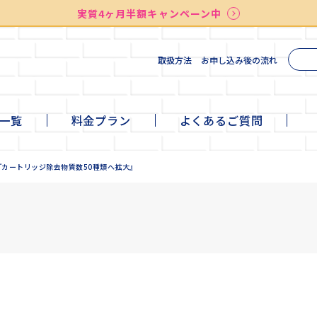
実質4ヶ月半額キャンペーン中
送料無料
最短お届け7日後
検索
取扱方法
お申し込み後の流れ
一覧
料金プラン
よくあるご質問
te
ni
ll
+cafe
『カートリッジ除去物質数50種類へ拡大』