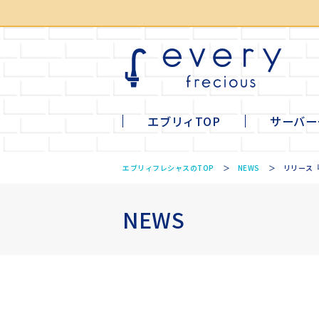
エブリィTOP
サーバー
li
mi
ta
tall
エブリィフレシャスのTOP
NEWS
リリース
NEWS