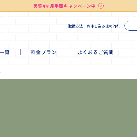
実質4ヶ月半額キャンペーン中
送料無料
最短お届け7日後
検索
実質4ヶ月半額キャンペーン中
取扱方法
お申し込み後の流れ
一覧
料金プラン
よくあるご質問
te
ni
ll
+cafe
ん