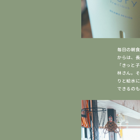
毎日の朝
からは、
「きっと
林さん。
りと給水
できるの