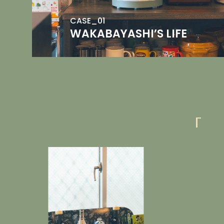
CASE_01
WAKABAYASHI’S LIFE