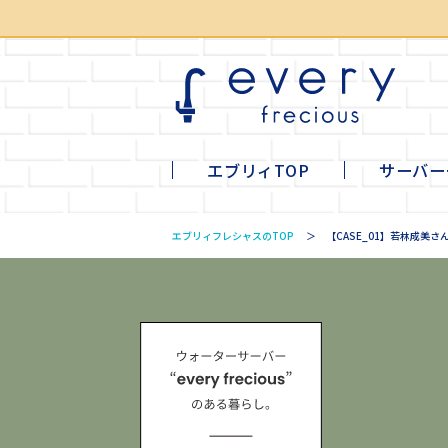
エブリィTOP
サーバー
li
mi
ta
tall
エブリィフレシャスのTOP
【CASE_01】若林成美さ