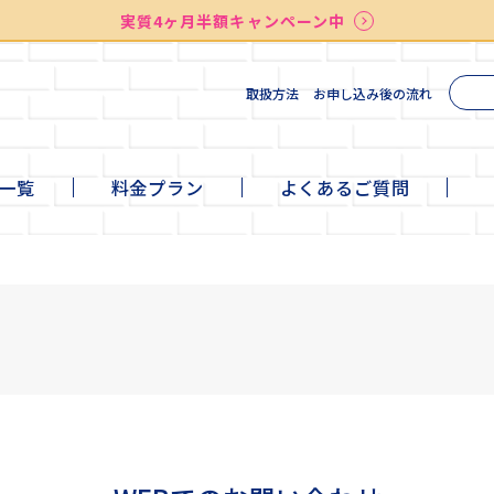
実質4ヶ月半額キャンペーン中
送料無料
最短お届け7日後
検索
取扱方法
お申し込み後の流れ
一覧
料金プラン
よくあるご質問
te
ni
ll
+cafe