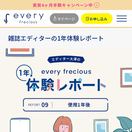
送料無料
最短お届け7日後
実質4ヶ月半額キャンペーン中
マイページ
お申し込み
雑誌エディターの1年体験レポート
editors' report