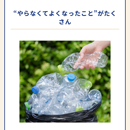
“やらなくてよくなったこと”がたく
さん
公式動画
BEAMS DESIGN公式動画