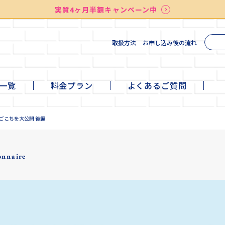
実質4ヶ月半額キャンペーン中
送料無料
最短お届け7日後
検索
取扱方法
お申し込み後の流れ
一覧
料金プラン
よくあるご質問
te
ni
ll
+cafe
いごこちを大公開 後編
onnaire