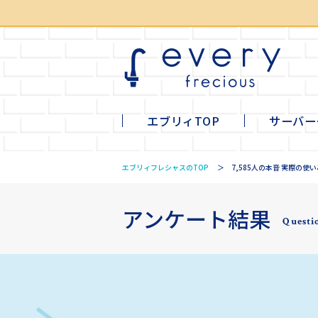
エブリィTOP
サーバー
li
mi
ta
tall
エブリィフレシャスのTOP
7,585人の本音 実際の使
アンケート結果
Questi