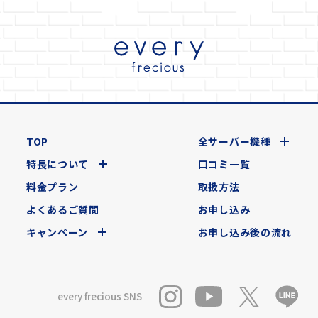
TOP
全サーバー機種
公式動画
BEAMS DESIGN公式動画
特長について
口コミ一覧
料金プラン
取扱方法
よくあるご質問
お申し込み
キャンペーン
お申し込み後の流れ
every frecious SNS