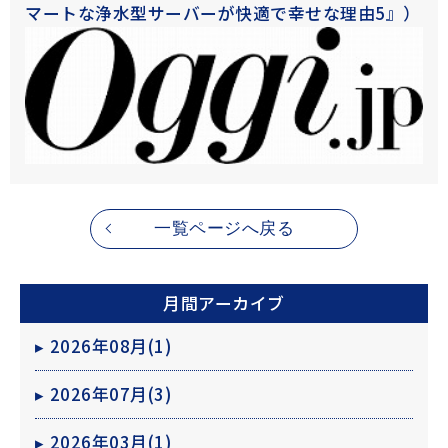
マートな浄水型サーバーが快適で幸せな理由5』）
一覧ページへ戻る
月間アーカイブ
▸
2026年08月(1)
▸
2026年07月(3)
▸
2026年03月(1)