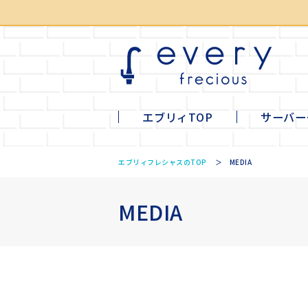
エブリィTOP
サーバー
li
mi
ta
tall
エブリィフレシャスのTOP
MEDIA
MEDIA