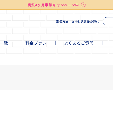
実質4ヶ月半額キャンペーン中
送料無料
最短お届け7日後
検索
取扱方法
お申し込み後の流れ
一覧
料金プラン
よくあるご質問
te
ni
ll
+cafe