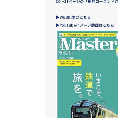
30～31ページの「桐島ローランド
▶WEB記事は
こちら
▶Youtubeイメージ動画は
こちら