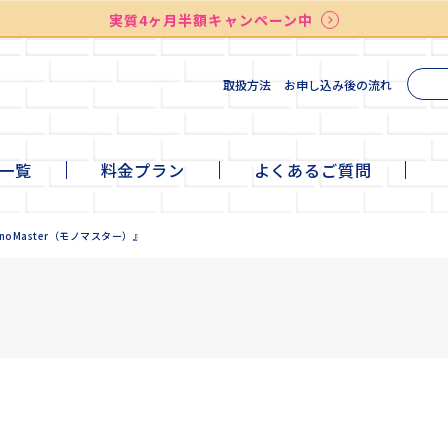
実質4ヶ月半額キャンペーン中
送料無料
最短お届け7日後
検索
取扱方法
お申し込み後の流れ
一覧
料金プラン
よくあるご質問
te
ni
ll
+cafe
noMaster（モノマスター）』