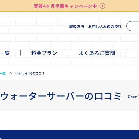
送料無料
最短お届け7日後
実質4ヶ月半額キャンペーン中
検索
取扱方法
お申し込み後の流れ
一覧
料金プラン
よくあるご質問
te
ni
ll
+cafe
一覧
lite(ライト)の口コミ
ウォーターサーバーの口コミ
User