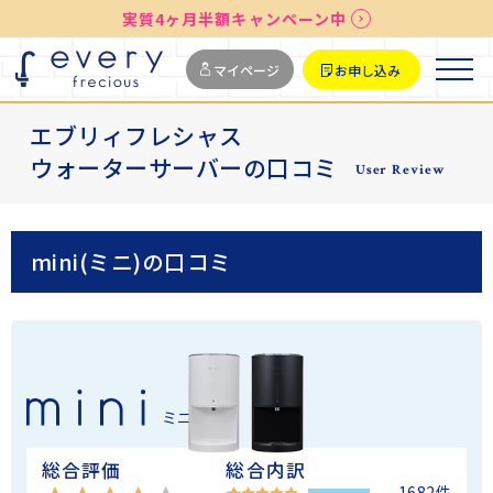
送料無料
最短お届け7日後
実質4ヶ月半額キャンペーン中
マイページ
お申し込み
エブリィフレシャス
ウォーターサーバーの口コミ
User Review
mini(ミニ)の口コミ
ミニ
総合評価
総合内訳
1682件