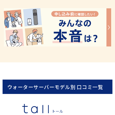
公式動画
BEAMS DESIGN公式動画
ウォーターサーバーモデル別 口コミ一覧
トール